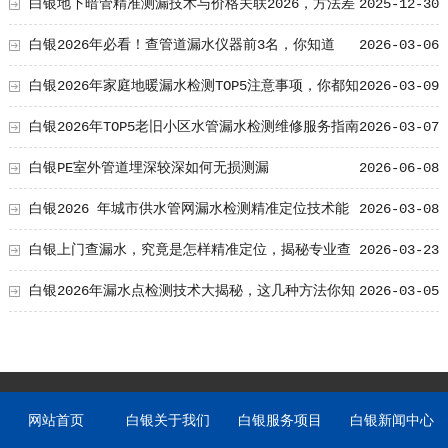
白银地下暗管精准测漏技术与价格关联2026，方法差
2025-12-30
异解析
白银2026年必看！查管道漏水仪器前3名，你知道
2026-03-06
吗？
白银2026年家庭地暖漏水检测TOP5注意事项，你都知
2026-03-09
道吗？
白银2026年TOP5老旧小区水管漏水检测维修服务指南
2026-03-07
白银PE室外管道埋深较深如何无损测漏
2026-06-08
白银2026 年城市供水管网漏水检测精准定位技术能
2026-03-08
排第几？
白银上门查漏水，究竟是怎样精准定位，揭秘专业查
2026-03-23
漏背后的秘诀！
白银2026年漏水点检测技术大揭秘，这几种方法你知
2026-03-05
道几个？
网站首页
白银关于我们
白银服务项目
白银新闻中心