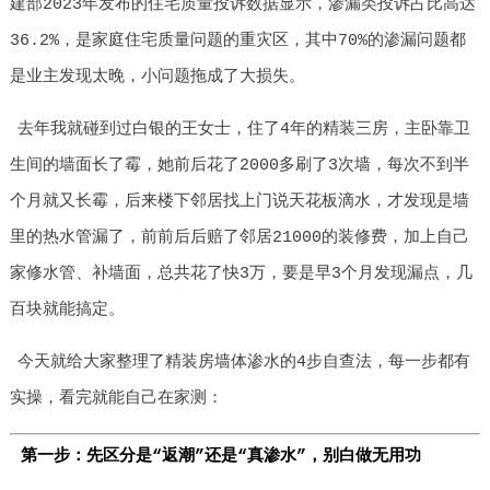
建部2023年发布的住宅质量投诉数据显示，渗漏类投诉占比高达
36.2%，是家庭住宅质量问题的重灾区，其中70%的渗漏问题都
是业主发现太晚，小问题拖成了大损失。
去年我就碰到过白银的王女士，住了4年的精装三房，主卧靠卫
生间的墙面长了霉，她前后花了2000多刷了3次墙，每次不到半
个月就又长霉，后来楼下邻居找上门说天花板滴水，才发现是墙
里的热水管漏了，前前后后赔了邻居21000的装修费，加上自己
家修水管、补墙面，总共花了快3万，要是早3个月发现漏点，几
百块就能搞定。
今天就给大家整理了精装房墙体渗水的4步自查法，每一步都有
实操，看完就能自己在家测：
第一步：先区分是“返潮”还是“真渗水”，别白做无用功