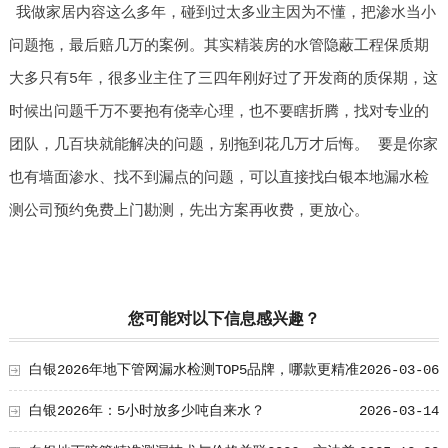
我做家居内容这么多年，碰到过太多业主因为不懂，把渗水当小
问题拖，最后赔几万的案例。其实精装房的水管隐蔽工程保质期
大多只有5年，很多业主住了三四年刚好过了开发商的质保期，这
时候出问题千万不要抱有侥幸心理，也不要瞎折腾，找对专业的
团队，几百块就能解决的问题，别拖到花几万才后悔。 要是你家
也有墙面渗水、找不到漏点的问题，可以直接找白银本地漏水检
测公司预约免费上门勘测，先出方案再收费，更放心。
您可能对以下信息感兴趣？
白银2026年地下管网漏水检测TOP5品牌，哪款更精准
2026-03-06
高效？
白银2026年：5小时放多少吨自来水？
2026-03-14