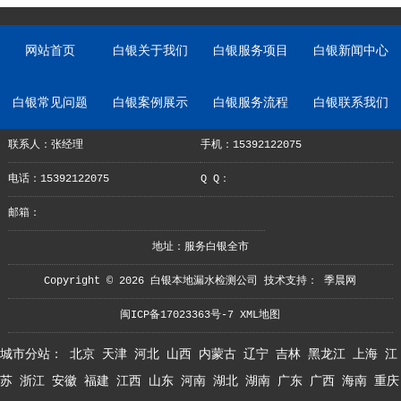
网站首页
白银关于我们
白银服务项目
白银新闻中心
白银常见问题
白银案例展示
白银服务流程
白银联系我们
联系人：张经理
手机：15392122075
电话：15392122075
Q Q：
邮箱：
地址：服务白银全市
Copyright © 2026 白银本地漏水检测公司 技术支持：
季晨网
闽ICP备17023363号-7
XML地图
城市分站：
北京
天津
河北
山西
内蒙古
辽宁
吉林
黑龙江
上海
江
苏
浙江
安徽
福建
江西
山东
河南
湖北
湖南
广东
广西
海南
重庆