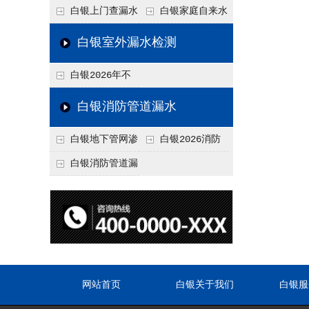
水检测技术与价格关
水检测与维修价格20
白银上门查漏水
白银家庭自来水
联2026，不同方法收
26，老旧管道改造方
vs 自行检测：2026
管漏水检测全攻略：
白银室外漏水检测
费差异
案参考
年成本与效果对比分
价格、方法、避坑要
白银2026年不
析
点2026
同城市上门查漏水价
白银消防管道漏水
格差异分析，地域报
白银地下管网渗
白银2026消防
价参考
漏检测
管道漏水检测与维修
白银消防管道漏
一体化服务价格，工
水检测价格揭秘202
程类项目报价
6，工程类检测收费
标准详解
网站首页
白银关于我们
白银服