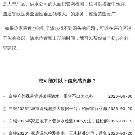
是大型厂区、供水公司的大面积管网检测，也可以搭配中检漏、
圆通管线这类全国性垂直领域大厂的服务，覆盖范围更广。
如果你家最近也碰到了渗水找不到源头的问题，可以在评论区说
下你的楼层、渗水位置和出现的时间，我可以帮你做个初步的排
查建议。
您可能对以下信息感兴趣？
白银户外裸露管道破损渗水一眼查不出怎么办
2026-06-06
白银2026年城市管线漏损大数据平台：如何将行业漏
2026-03-20
损率降低至TOP 5%？
白银2026年家庭地下水管漏水检测TOP5方法，轻松解
2026-03-19
决您的烦恼！
白银2026年家庭漏水检测指南：三步精准定位，避免
2026-03-20