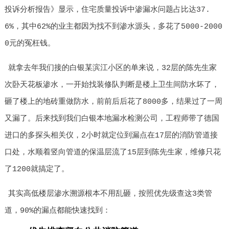
投诉分析报告》显示，住宅质量投诉中渗漏水问题占比达37.
6%，其中62%的业主都因为找不到渗水源头，多花了5000-2000
0元的冤枉钱。
就拿去年我们接的白银某滨江小区的单来说，32层的陈先生家
次卧天花板渗水，一开始找装修队判断是楼上卫生间防水坏了，
砸了楼上的地砖重做防水，前前后后花了8000多，结果过了一周
又漏了。后来找到我们白银本地漏水检测公司，工程师带了德国
进口的多探头相关仪，2小时就定位到漏点在17层的消防管道接
口处，水顺着竖向管道的保温层流了15层到陈先生家，维修只花
了1200就搞定了。
其实高低楼层渗水溯源根本不用乱砸，按照优先级查这3类管
道，90%的漏点都能快速找到：