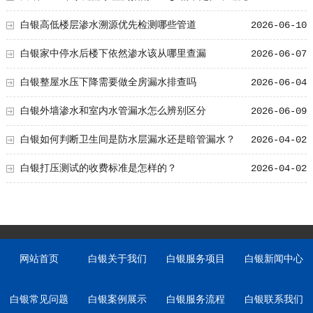
90%的隐形浪费
白银高低楼层渗水溯源优先检测哪些管道
2026-06-10
白银家中停水后楼下依然渗水该从哪里查漏
2026-06-07
白银整屋水压下降需要做全房漏水排查吗
2026-06-04
白银外墙渗水和室内水管漏水怎么辨别区分
2026-06-09
白银如何判断卫生间是防水层漏水还是暗管漏水？
2026-04-02
白银打压测试的收费标准是怎样的？
2026-04-02
网站首页
白银关于我们
白银服务项目
白银新闻中心
白银常见问题
白银案例展示
白银服务流程
白银联系我们