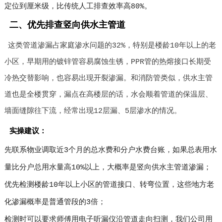
定位到厘米级，比传统人工排查效率高80%。
二、优先排查竖向供水主管道
这类管道渗漏占家庭渗水问题的32%，特别是楼龄10年以上的老
小区，早期用的镀锌管容易腐蚀生锈，PPR管的热熔接口长期受
冷热交替影响，也容易出现开裂渗漏。和消防管类似，供水主管
道也是全楼贯穿，漏点在高楼层的话，水会顺着管道的保温层、
墙面缝隙往下流，经常出现12层漏、5层渗水的情况。
实操建议：
先联系物业调取近3个月的总水费和分户水费台账，如果总表用水
量比分户总用水量高10%以上，大概率是竖向供水主管道渗漏；
优先检测楼龄10年以上小区的管道接口、转弯位置，这些地方老
化渗漏概率是普通管段的3倍；
检测时可以要求师傅用电子听漏仪沿管道走向扫测，我们公司用